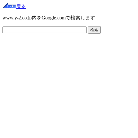
戻る
www.y-2.co.jp内をGoogle.comで検索します